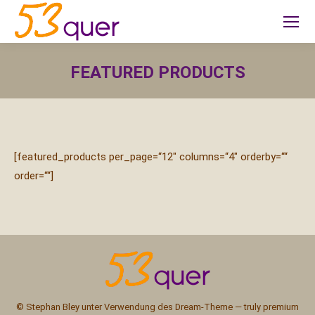
FEATURED PRODUCTS
Sie befinden sich hier:
[featured_products per_page=“12″ columns=“4″ orderby=““
order=““]
© Stephan Bley unter Verwendung des Dream-Theme — truly
premium