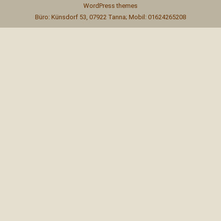
WordPress themes
Büro: Künsdorf 53, 07922 Tanna; Mobil: 01624265208